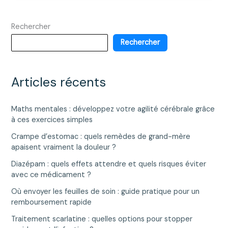
active
equity
Rechercher
révolutionne
le
Rechercher
financement
des
soins
Articles récents
de
santé
Maths mentales : développez votre agilité cérébrale grâce
?
à ces exercices simples
Crampe d’estomac : quels remèdes de grand-mère
apaisent vraiment la douleur ?
Diazépam : quels effets attendre et quels risques éviter
avec ce médicament ?
Où envoyer les feuilles de soin : guide pratique pour un
remboursement rapide
Traitement scarlatine : quelles options pour stopper