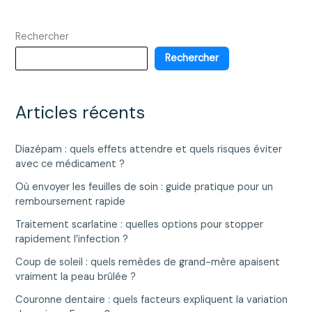
Health
Sciences
Rechercher
Authority
dans
Rechercher
la
régulation
des
Articles récents
produits
de
Diazépam : quels effets attendre et quels risques éviter
santé
avec ce médicament ?
Où envoyer les feuilles de soin : guide pratique pour un
remboursement rapide
Traitement scarlatine : quelles options pour stopper
rapidement l’infection ?
Coup de soleil : quels remèdes de grand-mère apaisent
vraiment la peau brûlée ?
Couronne dentaire : quels facteurs expliquent la variation