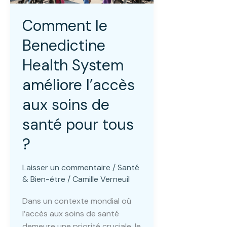
Comment le
Benedictine
Health System
améliore l’accès
aux soins de
santé pour tous
?
Laisser un commentaire
/
Santé
& Bien-être
/
Camille Verneuil
Dans un contexte mondial où
l’accès aux soins de santé
demeure une priorité cruciale, le