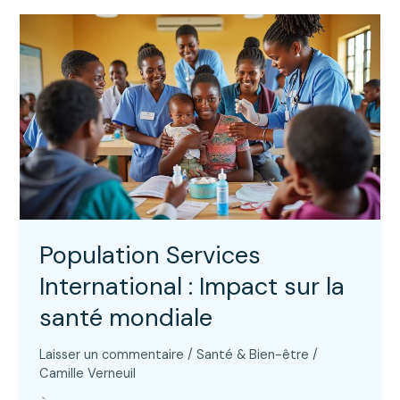
:
comment
améliorer
la
santé
mondiale
grâce
aux
données
?
Population Services
International : Impact sur la
santé mondiale
Laisser un commentaire
/
Santé & Bien-être
/
Camille Verneuil