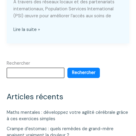
À travers des réseaux locaux et des partenariats
internationaux, Population Services International
(PSI) œuvre pour améliorer l’accès aux soins de
Population
Lire la suite »
Services
International
:
Impact
Rechercher
sur
la
Rechercher
santé
mondiale
Articles récents
Maths mentales : développez votre agilité cérébrale grâce
à ces exercices simples
Crampe d’estomac : quels remèdes de grand-mère
apaisent vraiment la douleur ?