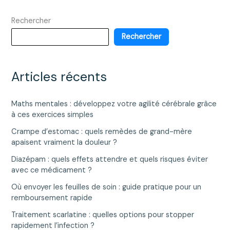
blanc,
Rechercher
complet,
basmati…
Rechercher
lequel
choisir
?
Articles récents
Maths mentales : développez votre agilité cérébrale grâce
à ces exercices simples
Crampe d’estomac : quels remèdes de grand-mère
apaisent vraiment la douleur ?
Diazépam : quels effets attendre et quels risques éviter
avec ce médicament ?
Où envoyer les feuilles de soin : guide pratique pour un
remboursement rapide
Traitement scarlatine : quelles options pour stopper
rapidement l’infection ?