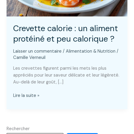
Crevette calorie : un aliment
protéiné et peu calorique ?
Laisser un commentaire
/
Alimentation & Nutrition
/
Camille Verneuil
Les crevettes figurent parmi les mets les plus
appréciés pour leur saveur délicate et leur légèreté.
Au-delà de leur goût, […]
Crevette
Lire la suite »
calorie
:
un
aliment
Rechercher
protéiné