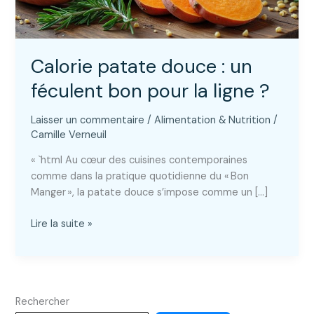
Calorie patate douce : un
féculent bon pour la ligne ?
Laisser un commentaire
/
Alimentation & Nutrition
/
Camille Verneuil
« `html Au cœur des cuisines contemporaines
comme dans la pratique quotidienne du « Bon
Manger », la patate douce s’impose comme un […]
Calorie
Lire la suite »
patate
douce
:
un
Rechercher
féculent