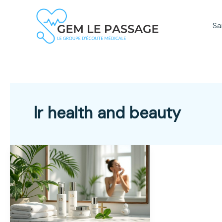
Aller
au
Sa
contenu
lr health and beauty