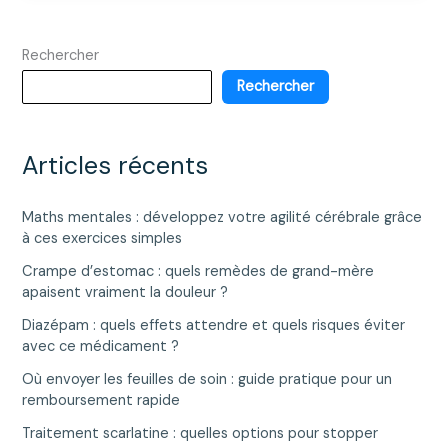
personnel
sur
Rechercher
leurs
gélules
Rechercher
à
base
de
Articles récents
plantes
Maths mentales : développez votre agilité cérébrale grâce
à ces exercices simples
Crampe d’estomac : quels remèdes de grand-mère
apaisent vraiment la douleur ?
Diazépam : quels effets attendre et quels risques éviter
avec ce médicament ?
Où envoyer les feuilles de soin : guide pratique pour un
remboursement rapide
Traitement scarlatine : quelles options pour stopper