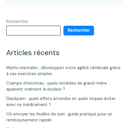
periodic
health
assessment
Rechercher
est
essentielle
Rechercher
pour
votre
bien-
Articles récents
être
?
Maths mentales : développez votre agilité cérébrale grâce
à ces exercices simples
Crampe d’estomac : quels remèdes de grand-mère
apaisent vraiment la douleur ?
Diazépam : quels effets attendre et quels risques éviter
avec ce médicament ?
Où envoyer les feuilles de soin : guide pratique pour un
remboursement rapide