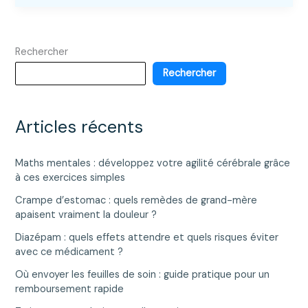
de
fréquence
cardiaque
Rechercher
:
ajustez
Rechercher
vos
séances
sportives
Articles récents
selon
vos
Maths mentales : développez votre agilité cérébrale grâce
objectifs
à ces exercices simples
Crampe d’estomac : quels remèdes de grand-mère
apaisent vraiment la douleur ?
Diazépam : quels effets attendre et quels risques éviter
avec ce médicament ?
Où envoyer les feuilles de soin : guide pratique pour un
remboursement rapide