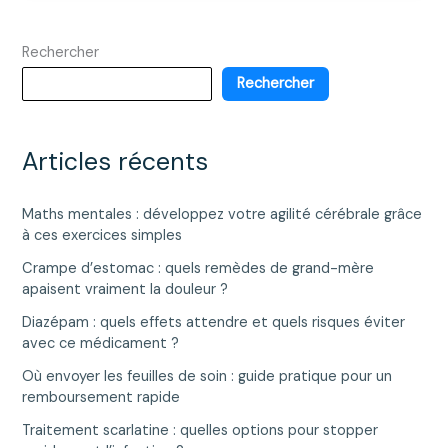
Transition
Care
Rechercher
Program
pour
Rechercher
les
patients
en
Articles récents
rétablissement
Maths mentales : développez votre agilité cérébrale grâce
à ces exercices simples
Crampe d’estomac : quels remèdes de grand-mère
apaisent vraiment la douleur ?
Diazépam : quels effets attendre et quels risques éviter
avec ce médicament ?
Où envoyer les feuilles de soin : guide pratique pour un
remboursement rapide
Traitement scarlatine : quelles options pour stopper