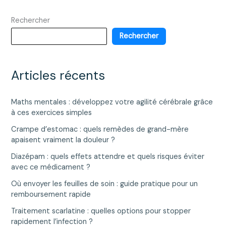
:
Rechercher
top
5
Rechercher
des
options
à
Articles récents
privilégier
Maths mentales : développez votre agilité cérébrale grâce
à ces exercices simples
Crampe d’estomac : quels remèdes de grand-mère
apaisent vraiment la douleur ?
Diazépam : quels effets attendre et quels risques éviter
avec ce médicament ?
Où envoyer les feuilles de soin : guide pratique pour un
remboursement rapide
Traitement scarlatine : quelles options pour stopper
rapidement l’infection ?