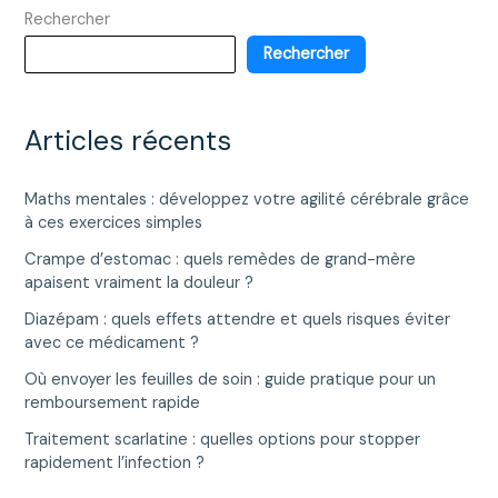
Rechercher
avoir
testé
Rechercher
plusieurs
de
leurs
Articles récents
références
Maths mentales : développez votre agilité cérébrale grâce
à ces exercices simples
Crampe d’estomac : quels remèdes de grand-mère
apaisent vraiment la douleur ?
Diazépam : quels effets attendre et quels risques éviter
avec ce médicament ?
Où envoyer les feuilles de soin : guide pratique pour un
remboursement rapide
Traitement scarlatine : quelles options pour stopper
rapidement l’infection ?