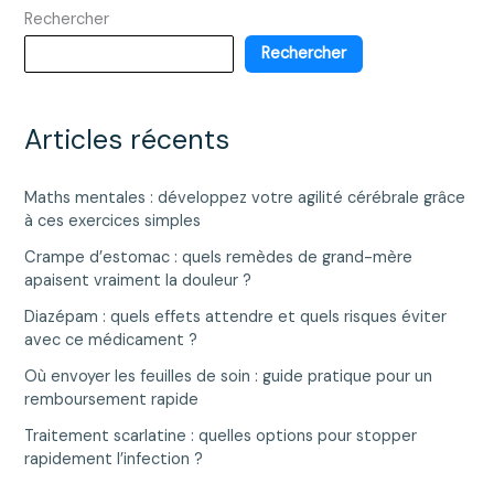
Rechercher
essentiel
pour
Rechercher
le
suivi
de
Articles récents
votre
santé
Maths mentales : développez votre agilité cérébrale grâce
?
à ces exercices simples
Crampe d’estomac : quels remèdes de grand-mère
apaisent vraiment la douleur ?
Diazépam : quels effets attendre et quels risques éviter
avec ce médicament ?
Où envoyer les feuilles de soin : guide pratique pour un
remboursement rapide
Traitement scarlatine : quelles options pour stopper
rapidement l’infection ?