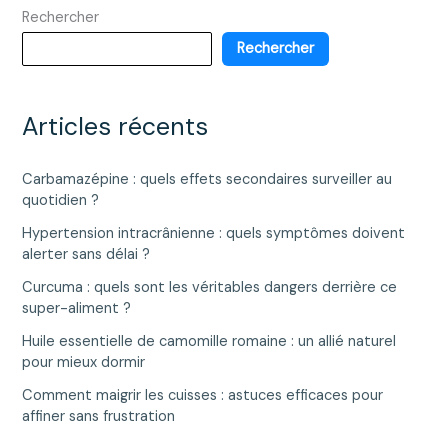
Rechercher
en
épidémiologie
Rechercher
médicale
Articles récents
Carbamazépine : quels effets secondaires surveiller au
quotidien ?
Hypertension intracrânienne : quels symptômes doivent
alerter sans délai ?
Curcuma : quels sont les véritables dangers derrière ce
super-aliment ?
Huile essentielle de camomille romaine : un allié naturel
pour mieux dormir
Comment maigrir les cuisses : astuces efficaces pour
affiner sans frustration