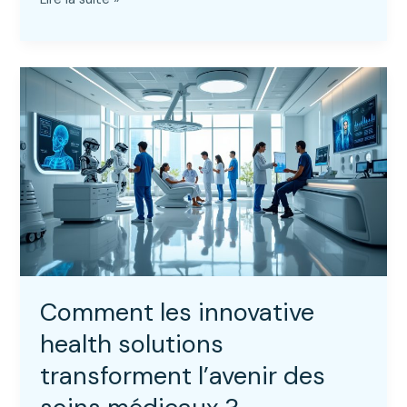
dans
l’assurance
santé
:
comment
la
technologie
transforme
les
soins
médicaux
Comment les innovative
health solutions
transforment l’avenir des