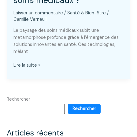
soins médicaux ?
Laisser un commentaire
/
Santé & Bien-être
/
Camille Verneuil
Le paysage des soins médicaux subit une
métamorphose profonde grâce à l’émergence des
solutions innovantes en santé. Ces technologies,
mêlant
Comment
Lire la suite »
les
innovative
health
solutions
Rechercher
transforment
l’avenir
Rechercher
des
soins
médicaux
Articles récents
?