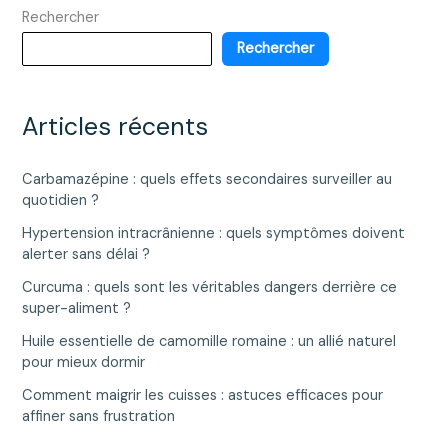
Rechercher
grâce
à
Rechercher
des
habitudes
saines
Articles récents
?
Carbamazépine : quels effets secondaires surveiller au
quotidien ?
Hypertension intracrânienne : quels symptômes doivent
alerter sans délai ?
Curcuma : quels sont les véritables dangers derrière ce
super-aliment ?
Huile essentielle de camomille romaine : un allié naturel
pour mieux dormir
Comment maigrir les cuisses : astuces efficaces pour
affiner sans frustration