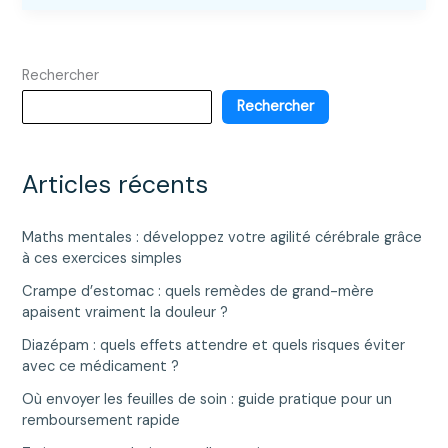
rôle
du
Health
Rechercher
Professions
Council
Rechercher
dans
la
régulation
Articles récents
des
professionnels
Maths mentales : développez votre agilité cérébrale grâce
de
à ces exercices simples
santé
Crampe d’estomac : quels remèdes de grand-mère
apaisent vraiment la douleur ?
Diazépam : quels effets attendre et quels risques éviter
avec ce médicament ?
Où envoyer les feuilles de soin : guide pratique pour un
remboursement rapide