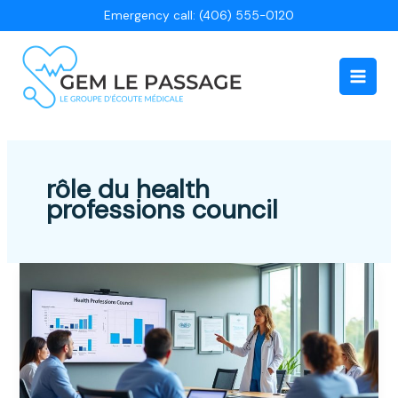
Aller
Emergency call: (406) 555-0120
au
contenu
Main
Men
rôle du health
professions council