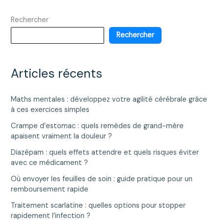
blanc,
Rechercher
complet,
basmati…
Rechercher
lequel
choisir
?
Articles récents
Maths mentales : développez votre agilité cérébrale grâce
à ces exercices simples
Crampe d’estomac : quels remèdes de grand-mère
apaisent vraiment la douleur ?
Diazépam : quels effets attendre et quels risques éviter
avec ce médicament ?
Où envoyer les feuilles de soin : guide pratique pour un
remboursement rapide
Traitement scarlatine : quelles options pour stopper
rapidement l’infection ?