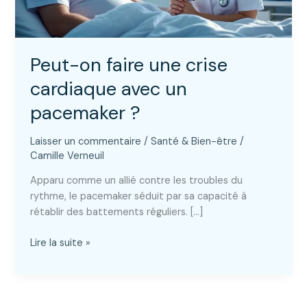
Peut-on faire une crise
cardiaque avec un
pacemaker ?
Laisser un commentaire
/
Santé & Bien-être
/
Camille Verneuil
Apparu comme un allié contre les troubles du
rythme, le pacemaker séduit par sa capacité à
rétablir des battements réguliers. […]
Peut-
Lire la suite »
on
faire
une
crise