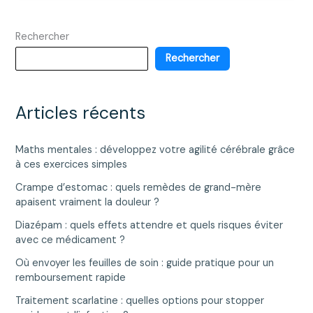
health
budgets
Rechercher
transforment
l’accès
Rechercher
aux
soins
en
Articles récents
France
?
Maths mentales : développez votre agilité cérébrale grâce
à ces exercices simples
Crampe d’estomac : quels remèdes de grand-mère
apaisent vraiment la douleur ?
Diazépam : quels effets attendre et quels risques éviter
avec ce médicament ?
Où envoyer les feuilles de soin : guide pratique pour un
remboursement rapide
Traitement scarlatine : quelles options pour stopper