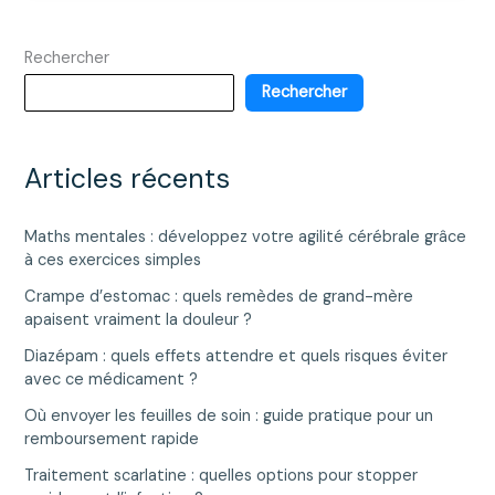
Access
Program
Rechercher
pour
un
Rechercher
meilleur
accès
aux
Articles récents
soins
médicaux
Maths mentales : développez votre agilité cérébrale grâce
à ces exercices simples
Crampe d’estomac : quels remèdes de grand-mère
apaisent vraiment la douleur ?
Diazépam : quels effets attendre et quels risques éviter
avec ce médicament ?
Où envoyer les feuilles de soin : guide pratique pour un
remboursement rapide
Traitement scarlatine : quelles options pour stopper