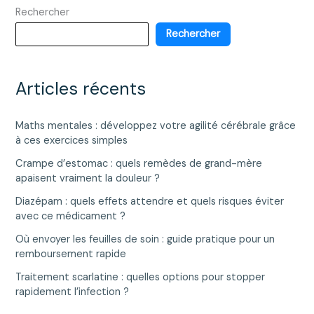
Rechercher
cette
marque
Rechercher
très
présente
en
Articles récents
grande
surface
Maths mentales : développez votre agilité cérébrale grâce
à ces exercices simples
Crampe d’estomac : quels remèdes de grand-mère
apaisent vraiment la douleur ?
Diazépam : quels effets attendre et quels risques éviter
avec ce médicament ?
Où envoyer les feuilles de soin : guide pratique pour un
remboursement rapide
Traitement scarlatine : quelles options pour stopper
rapidement l’infection ?