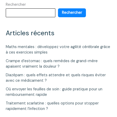
Rechercher
il
s’inquiéter
Rechercher
de
ce
marqueur
Articles récents
hépatique
?
Maths mentales : développez votre agilité cérébrale grâce
à ces exercices simples
Crampe d’estomac : quels remèdes de grand-mère
apaisent vraiment la douleur ?
Diazépam : quels effets attendre et quels risques éviter
avec ce médicament ?
Où envoyer les feuilles de soin : guide pratique pour un
remboursement rapide
Traitement scarlatine : quelles options pour stopper
rapidement l’infection ?