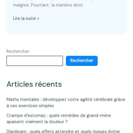
maigres. Pourtant, la manière dont
Calorie
Lire la suite »
poulet
:
quelle
cuisson
Rechercher
pour
le
Rechercher
rendre
plus
light
Articles récents
?
Maths mentales : développez votre agilité cérébrale grâce
à ces exercices simples
Crampe d’estomac : quels remèdes de grand-mère
apaisent vraiment la douleur ?
Diazépam : quels effets attendre et quels risques éviter