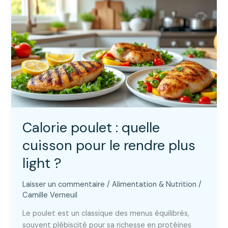
normal…
que
faut-
il
vraiment
boire
?
Calorie poulet : quelle
cuisson pour le rendre plus
light ?
Laisser un commentaire
/
Alimentation & Nutrition
/
Camille Verneuil
Le poulet est un classique des menus équilibrés,
souvent plébiscité pour sa richesse en protéines