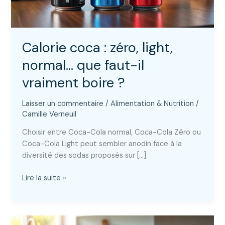
Calorie coca : zéro, light,
normal… que faut-il
vraiment boire ?
Laisser un commentaire
/
Alimentation & Nutrition
/
Camille Verneuil
Choisir entre Coca-Cola normal, Coca-Cola Zéro ou
Coca-Cola Light peut sembler anodin face à la
diversité des sodas proposés sur […]
Calorie
Lire la suite »
coca
:
zéro,
light,