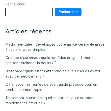
Rechercher
retour
après
Rechercher
30
jours
d’utilisation
Articles récents
Maths mentales : développez votre agilité cérébrale grâce
à ces exercices simples
Crampe d’estomac : quels remèdes de grand-mère
apaisent vraiment la douleur ?
Diazépam : quels effets attendre et quels risques éviter
avec ce médicament ?
Où envoyer les feuilles de soin : guide pratique pour un
remboursement rapide
Traitement scarlatine : quelles options pour stopper
rapidement l’infection ?