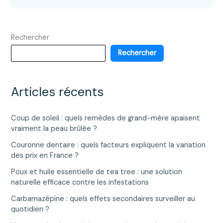
Day
:
Comment
Rechercher
vacciner
efficacement
Rechercher
pour
améliorer
la
Articles récents
santé
publique
Coup de soleil : quels remèdes de grand-mère apaisent
?
vraiment la peau brûlée ?
Couronne dentaire : quels facteurs expliquent la variation
des prix en France ?
Poux et huile essentielle de tea tree : une solution
naturelle efficace contre les infestations
Carbamazépine : quels effets secondaires surveiller au
quotidien ?