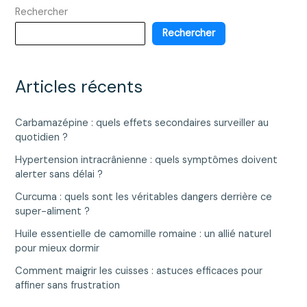
Rechercher
l’impact
sur
Rechercher
la
santé
des
Articles récents
jeunes
Carbamazépine : quels effets secondaires surveiller au
quotidien ?
Hypertension intracrânienne : quels symptômes doivent
alerter sans délai ?
Curcuma : quels sont les véritables dangers derrière ce
super-aliment ?
Huile essentielle de camomille romaine : un allié naturel
pour mieux dormir
Comment maigrir les cuisses : astuces efficaces pour
affiner sans frustration