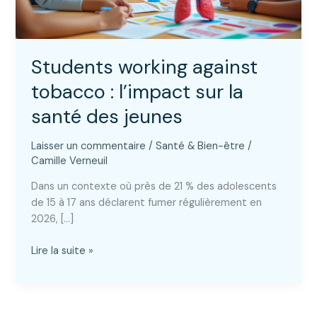
Students working against
tobacco : l’impact sur la
santé des jeunes
Laisser un commentaire
/
Santé & Bien-être
/
Camille Verneuil
Dans un contexte où près de 21 % des adolescents
de 15 à 17 ans déclarent fumer régulièrement en
2026, […]
Students
Lire la suite »
working
against
tobacco
: