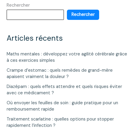
Rechercher
il
s’inquiéter
Rechercher
de
ce
marqueur
Articles récents
hépatique
?
Maths mentales : développez votre agilité cérébrale grâce
à ces exercices simples
Crampe d’estomac : quels remèdes de grand-mère
apaisent vraiment la douleur ?
Diazépam : quels effets attendre et quels risques éviter
avec ce médicament ?
Où envoyer les feuilles de soin : guide pratique pour un
remboursement rapide
Traitement scarlatine : quelles options pour stopper
rapidement l’infection ?