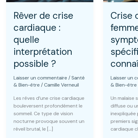
Rêver de crise
Crise 
cardiaque :
femme 
quelle
symp
interprétation
spécif
possible ?
connaî
Laisser un commentaire
/
Santé
Laisser un 
& Bien-être
/
Camille Verneuil
& Bien-être
Les rêves d’une crise cardiaque
Un malaise 
bouleversent profondément le
diffuse ou u
sommeil. Ce type de vision
inexpliquée 
nocturne provoque souvent un
premiers sig
réveil brutal, le […]
cardiaque c