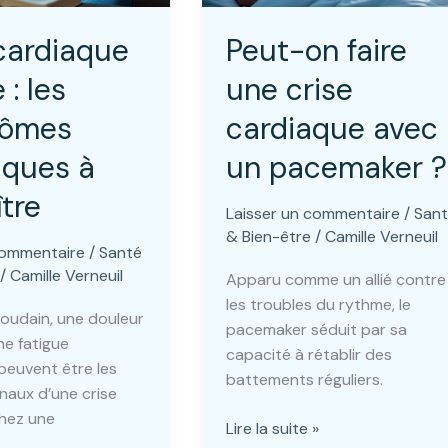
cardiaque
Peut-on faire
: les
une crise
tômes
cardiaque avec
iques à
un pacemaker ?
tre
Laisser un commentaire
/
San
& Bien-être
/
Camille Verneuil
commentaire
/
Santé
/
Camille Verneuil
Apparu comme un allié contre
les troubles du rythme, le
soudain, une douleur
pacemaker séduit par sa
ne fatigue
capacité à rétablir des
peuvent être les
battements réguliers.
naux d’une crise
hez une
Peut-
Lire la suite »