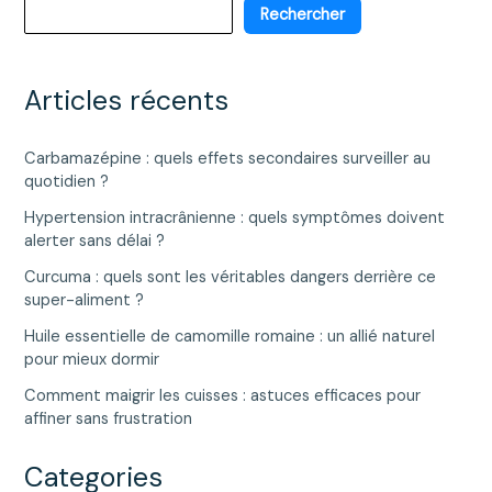
votre
Rechercher
perte
de
poids
Articles récents
?
Carbamazépine : quels effets secondaires surveiller au
quotidien ?
Hypertension intracrânienne : quels symptômes doivent
alerter sans délai ?
Curcuma : quels sont les véritables dangers derrière ce
super-aliment ?
Huile essentielle de camomille romaine : un allié naturel
pour mieux dormir
Comment maigrir les cuisses : astuces efficaces pour
affiner sans frustration
Categories