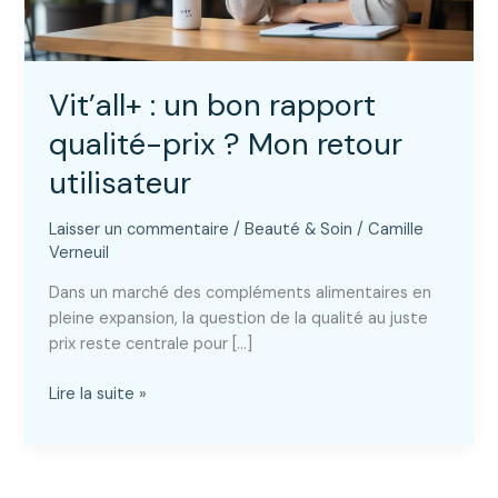
Vit’all+ : un bon rapport
qualité-prix ? Mon retour
utilisateur
Laisser un commentaire
/
Beauté & Soin
/
Camille
Verneuil
Dans un marché des compléments alimentaires en
pleine expansion, la question de la qualité au juste
prix reste centrale pour […]
Vit’all+
Lire la suite »
:
un
bon
rapport