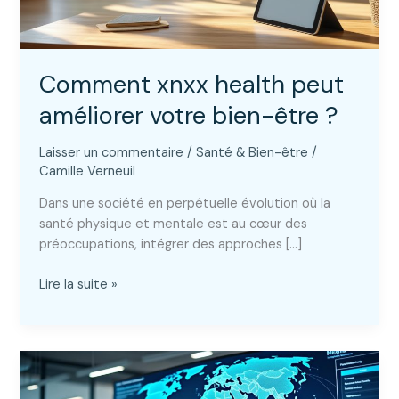
Comment xnxx health peut
améliorer votre bien-être ?
Laisser un commentaire
/
Santé & Bien-être
/
Camille Verneuil
Dans une société en perpétuelle évolution où la
santé physique et mentale est au cœur des
préoccupations, intégrer des approches […]
Comment
Lire la suite »
xnxx
health
peut
améliorer
votre