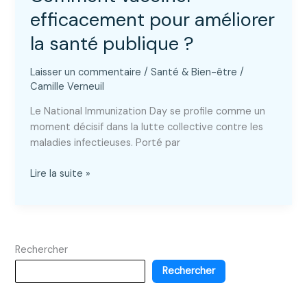
efficacement pour améliorer
la santé publique ?
Laisser un commentaire
/
Santé & Bien-être
/
Camille Verneuil
Le National Immunization Day se profile comme un
moment décisif dans la lutte collective contre les
maladies infectieuses. Porté par
National
Lire la suite »
Immunization
Day
:
Comment
Rechercher
vacciner
efficacement
Rechercher
pour
améliorer