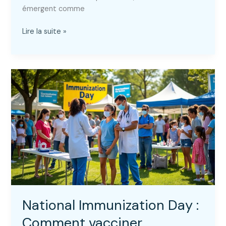
émergent comme
Global
Lire la suite »
health
trax
:
comment
améliorer
la
santé
mondiale
grâce
aux
données
?
National Immunization Day :
Comment vacciner